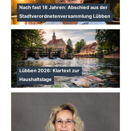
Nach fast 18 Jahren: Abschied aus der
Stadtverordnetenversammlung Lübben
Lübben 2026: Klartext zur
Haushaltslage
>
>