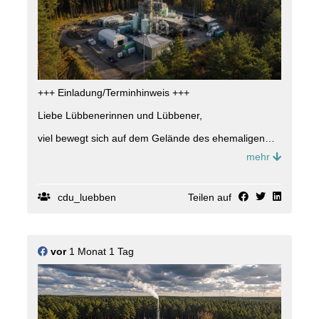
+++ Einladung/Terminhinweis +++
Liebe Lübbenerinnen und Lübbener,
viel bewegt sich auf dem Gelände des ehemaligen
Spreewerks. Doch was passiert dort konkret? Kann
mehr
der Mittelstand von der Ansiedlung profitieren? Und
welche Herausforderungen kommen eventuell auf die
Stadt Lübben zu? Dies wollen wir gemeinsam
erfahren und haben vom Spreewerk Lübben
cdu_luebben
Teilen auf
Delaborierung GmbH, Herrn Mehlhorn eingeladen,
der gern konkretere Einblicke gewährt.
Seien Sie herzlich willkommen am
vor
1 Monat 1 Tag
Donnerstag, den 09.Juli, um 18:00 Uhr
Spielbergstraße 3 in 15907 Lübben
im Café Lange.