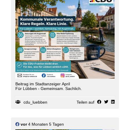
wachsen ? mit Zuversicht und mit Herz.
Die Botschaft von Ostern gibt uns dafür Kraft:
Hoffnung erneuert. Gemeinschaft trägt. Zukunft
entsteht.
Wir wünschen Ihnen und Ihren Familien ein
gesegnetes Osterfest, erholsame Tage und viele
schöne Momente!
Herzlichst
Ihre CDU Lübben
Beitrag im Stadtanzeiger April
Für Lübben - Gemeinsam. Sachlich.
cdu_luebben
Teilen auf
vor
4 Monaten 5 Tagen