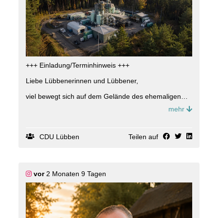
+++ Einladung/Terminhinweis +++
Liebe Lübbenerinnen und Lübbener,
viel bewegt sich auf dem Gelände des ehemaligen
Spreewerks. Doch was passiert dort konkret? Kann
mehr
der Mittelstand von der Ansiedlung profitieren? Und
welche Herausforderungen kommen eventuell auf die
Stadt Lübben zu? Dies wollen wir gemeinsam
erfahren und haben vom Spreewerk Lübben
CDU Lübben
Teilen auf
Delaborierung GmbH, Herrn Mehlhorn eingeladen,
der gern konkretere Einblicke gewährt.
Seien Sie herzlich willkommen am
vor
2 Monaten 9 Tagen
Donnerstag, den 09.Juli, um 18:00 Uhr
Spielbergstraße 3 in 15907 Lübben
im Café Lange.