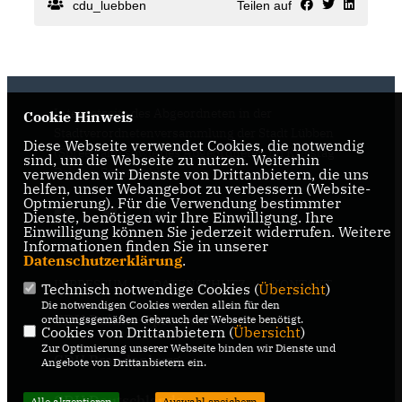
cdu_luebben
Teilen auf
Internetseite des Abgeordneten in der
Cookie Hinweis
Stadtverordnetenversammlung der Stadt Lübben
Diese Webseite verwendet Cookies, die notwendig
(Spreewald) sowie des Abgeordneten im Kreistag
sind, um die Webseite zu nutzen. Weiterhin
Dahme-Spreewald
verwenden wir Dienste von Drittanbietern, die uns
helfen, unser Webangebot zu verbessern (Website-
Optmierung). Für die Verwendung bestimmter
Dienste, benötigen wir Ihre Einwilligung. Ihre
Einwilligung können Sie jederzeit widerrufen. Weitere
Informationen finden Sie in unserer
Datenschutzerklärung
.
IMPRESSUM
DATENSCHUTZ
KONTAKT
Technisch notwendige Cookies (
Übersicht
)
Die notwendigen Cookies werden allein für den
CDU Dahme-Spreewald
ordnungsgemäßen Gebrauch der Webseite benötigt.
Cookies von Drittanbietern (
Übersicht
)
Zur Optimierung unserer Webseite binden wir Dienste und
CDU Brandenburg
Angebote von Drittanbietern ein.
CDU Deutschlands
Alle akzeptieren
Auswahl speichern