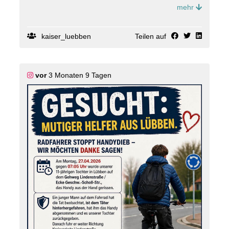
zurückgegeben.
mehr
https://benjamin-kaiser.de/news/lokal/379/Nach-fast-
18-Jahren-Abschied-aus-der-
Stadtverordnetenversammlung-Luebben.html
kaiser_luebben
Teilen auf
vor
3 Monaten 9 Tagen