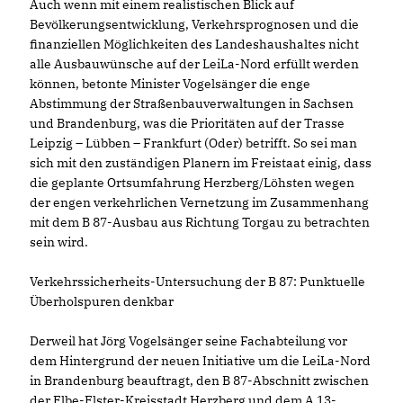
Auch wenn mit einem realistischen Blick auf
Bevölkerungsentwicklung, Verkehrsprognosen und die
finanziellen Möglichkeiten des Landeshaushaltes nicht
alle Ausbauwünsche auf der LeiLa-Nord erfüllt werden
können, betonte Minister Vogelsänger die enge
Abstimmung der Straßenbauverwaltungen in Sachsen
und Brandenburg, was die Prioritäten auf der Trasse
Leipzig – Lübben – Frankfurt (Oder) betrifft. So sei man
sich mit den zuständigen Planern im Freistaat einig, dass
die geplante Ortsumfahrung Herzberg/Löhsten wegen
der engen verkehrlichen Vernetzung im Zusammenhang
mit dem B 87-Ausbau aus Richtung Torgau zu betrachten
sein wird.
Verkehrssicherheits-Untersuchung der B 87: Punktuelle
Überholspuren denkbar
Derweil hat Jörg Vogelsänger seine Fachabteilung vor
dem Hintergrund der neuen Initiative um die LeiLa-Nord
in Brandenburg beauftragt, den B 87-Abschnitt zwischen
der Elbe-Elster-Kreisstadt Herzberg und dem A 13-