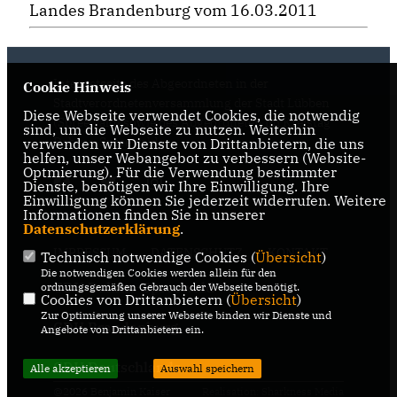
Landes Brandenburg vom 16.03.2011
Internetseite des Abgeordneten in der
Cookie Hinweis
Stadtverordnetenversammlung der Stadt Lübben
Diese Webseite verwendet Cookies, die notwendig
(Spreewald) sowie des Abgeordneten im Kreistag
sind, um die Webseite zu nutzen. Weiterhin
Dahme-Spreewald
verwenden wir Dienste von Drittanbietern, die uns
helfen, unser Webangebot zu verbessern (Website-
Optmierung). Für die Verwendung bestimmter
Dienste, benötigen wir Ihre Einwilligung. Ihre
Einwilligung können Sie jederzeit widerrufen. Weitere
Informationen finden Sie in unserer
Datenschutzerklärung
.
IMPRESSUM
DATENSCHUTZ
KONTAKT
Technisch notwendige Cookies (
Übersicht
)
Die notwendigen Cookies werden allein für den
CDU Dahme-Spreewald
ordnungsgemäßen Gebrauch der Webseite benötigt.
Cookies von Drittanbietern (
Übersicht
)
Zur Optimierung unserer Webseite binden wir Dienste und
CDU Brandenburg
Angebote von Drittanbietern ein.
CDU Deutschlands
Alle akzeptieren
Auswahl speichern
@2026 Benjamin Kaiser
Realisation: Sharkness Media